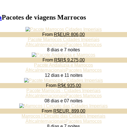
a
Pacotes de viagens Marrocos
From
R$EUR 806,00
Pacote Marrocos Cidades Imperiais
África
Internacionais
Pacotes Marrocos
8 dias e 7 noites
From
R$R$ 9.275,00
Pacote Andaluzia e Marrocos
África
Internacionais
Pacotes Marrocos
12 dias e 11 noites
From
R$€ 935,00
Pacote Marrocos - Cidades Imperiais
África
Internacionais
Pacotes Marrocos
08 dias e 07 noites
From
R$EUR. 899,00
Marrocos | Circuito das Cidades Imperiais
África
Internacionais
Pacotes Marrocos
8 dias e 7 noites