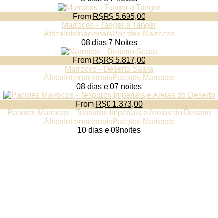
From
R$R$ 5.695,00
Marrocos - Tanger a Tanger
África
Internacionais
Pacotes Marrocos
08 dias 7 Noites
From
R$R$ 5.817,00
Marrocos - Deserto Saara
África
Internacionais
Pacotes Marrocos
08 dias e 07 noites
From
R$€ 1.373,00
Pacotes Marrocos - Tesouros Imperiais e Areias do Deserto
África
Internacionais
Pacotes Marrocos
10 dias e 09noites