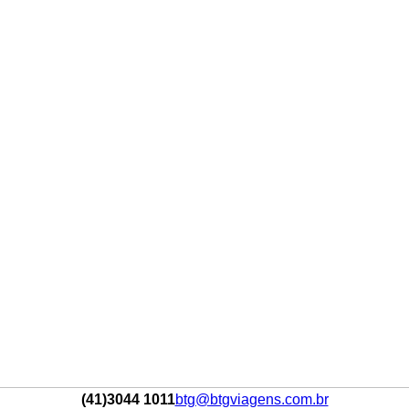
(41)3044 1011
btg@btgviagens.com.br