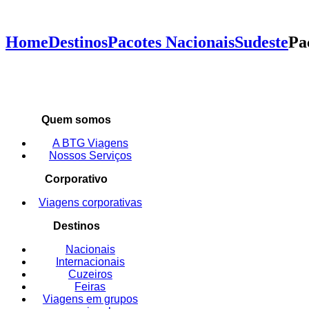
Home
Destinos
Pacotes Nacionais
Sudeste
Pa
Quem somos
A BTG Viagens
Nossos Serviços
Corporativo
Viagens corporativas
Destinos
Nacionais
Internacionais
Cuzeiros
Feiras
Viagens em grupos