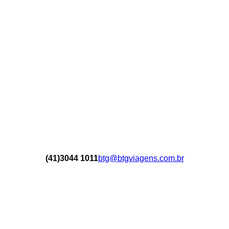
(41)3044 1011
btg@btgviagens.com.br