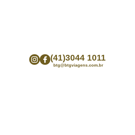
(41)3044 1011
btg@btgviagens.com.br