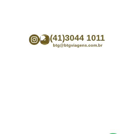
(41)3044 1011
btg@btgviagens.com.br