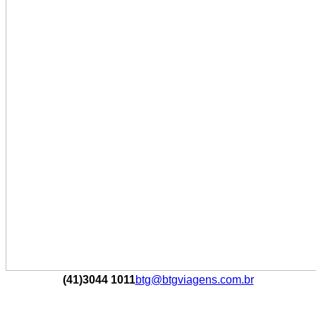
(41)3044 1011
btg@btgviagens.com.br