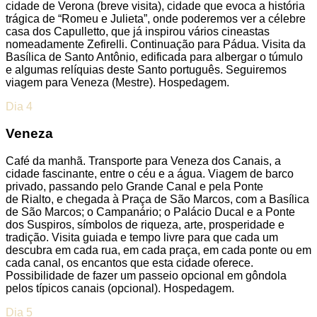
cidade de Verona (breve visita), cidade que evoca a história
trágica de “Romeu e Julieta”, onde poderemos ver a célebre
casa dos Capulletto, que já inspirou vários cineastas
nomeadamente Zefirelli. Continuação para Pádua. Visita da
Basílica de Santo Antônio, edificada para albergar o túmulo
e algumas relíquias deste Santo português. Seguiremos
viagem para Veneza (Mestre). Hospedagem.
Dia 4
Veneza
Café da manhã. Transporte para Veneza dos Canais, a
cidade fascinante, entre o céu e a água. Viagem de barco
privado, passando pelo Grande Canal e pela Ponte
de Rialto, e chegada à Praça de São Marcos, com a Basílica
de São Marcos; o Campanário; o Palácio Ducal e a Ponte
dos Suspiros, símbolos de riqueza, arte, prosperidade e
tradição. Visita guiada e tempo livre para que cada um
descubra em cada rua, em cada praça, em cada ponte ou em
cada canal, os encantos que esta cidade oferece.
Possibilidade de fazer um passeio opcional em gôndola
pelos típicos canais (opcional). Hospedagem.
Dia 5