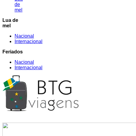
de
mel
Lua de
mel
Nacional
Internacional
Feriados
Nacional
Internacional