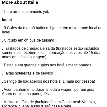
This page can't load Google Maps correctly.
More about Itália
There are no comments yet.
OK
Do you own this website?
Inclui
. 9 Cafés da manhã buffet e 1 jantar em restaurante local ou
hotel
. Circuito em ônibus de turismo
. Traslados de chegada e saída (traslados estão incluídos
somente se recebermos a informação dos voos até 15 dias
antes do início da viagem)
. Estadia em quartos duplos nos hotéis mencionados
. Taxas hoteleiras e de serviço
. Serviço de bagageiros nos hotéis (1 mala por pessoa)
. Acompanhamento durante toda a viagem por um guia
Abreu em idioma português
. Visitas de Cidade (incluídas) com Guia Local: Veneza,
Florença, Siena, Assis (Basílica) e Roma