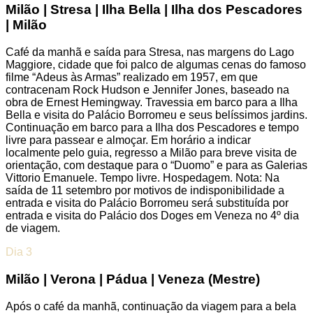
Milão | Stresa | Ilha Bella | Ilha dos Pescadores
| Milão
Café da manhã e saída para Stresa, nas margens do Lago
Maggiore, cidade que foi palco de algumas cenas do famoso
filme “Adeus às Armas” realizado em 1957, em que
contracenam Rock Hudson e Jennifer Jones, baseado na
obra de Ernest Hemingway. Travessia em barco para a Ilha
Bella e visita do Palácio Borromeu e seus belíssimos jardins.
Continuação em barco para a Ilha dos Pescadores e tempo
livre para passear e almoçar. Em horário a indicar
localmente pelo guia, regresso a Milão para breve visita de
orientação, com destaque para o “Duomo” e para as Galerias
Vittorio Emanuele. Tempo livre. Hospedagem. Nota: Na
saída de 11 setembro por motivos de indisponibilidade a
entrada e visita do Palácio Borromeu será substituída por
entrada e visita do Palácio dos Doges em Veneza no 4º dia
de viagem.
Dia 3
Milão | Verona | Pádua | Veneza (Mestre)
Após o café da manhã, continuação da viagem para a bela