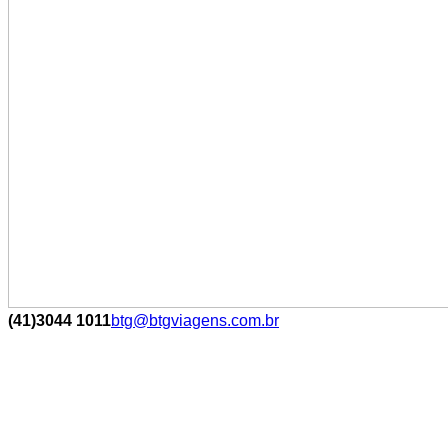
(41)3044 1011
btg@btgviagens.com.br