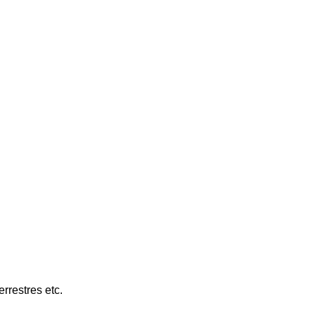
This page can't load Google Maps correctly.
OK
Do you own this website?
rrestres etc.