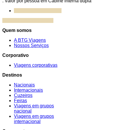
. Valor por pessoa em Cabine interna dupla
Norwegian Cruise Line
QUERO ESSA VIAGEM!
Quem somos
A BTG Viagens
Nossos Serviços
Corporativo
Viagens corporativas
Destinos
Nacionais
Internacionais
Cuzeiros
Feiras
Viagens em grupos
nacional
Viagens em grupos
internacional