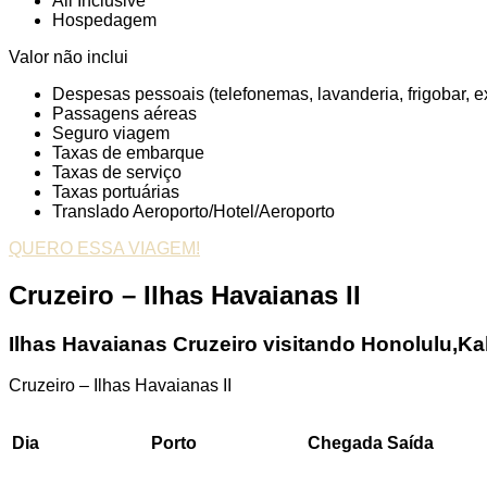
All Inclusive
Hospedagem
Valor não inclui
Despesas pessoais (telefonemas, lavanderia, frigobar, ext
Passagens aéreas
Seguro viagem
Taxas de embarque
Taxas de serviço
Taxas portuárias
Translado Aeroporto/Hotel/Aeroporto
QUERO ESSA VIAGEM!
Cruzeiro – Ilhas Havaianas II
Ilhas Havaianas Cruzeiro visitando Honolulu,Kah
Cruzeiro – Ilhas Havaianas II
Dia
Porto
Chegada
Saída