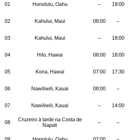
01
Honolulu, Oahu
–
19:00
02
Kahului, Maui
08:00
–
03
Kahului, Maui
–
18:00
04
Hilo, Hawai
08:00
18:00
05
Kona, Hawai
07:00
17:30
06
Nawiliwili, Kauai
08:00
–
07
Nawiliwili, Kauai
–
14:00
Cruzeiro à tarde na Costa de
08
–
–
Napali
09
Honolulu, Oahu
07:00
–