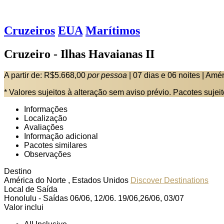
Cruzeiros
EUA
Marítimos
Cruzeiro - Ilhas Havaianas II
A partir de:
R$5.668,00
por pessoa
|
07 dias e 06 noites
|
Amér
* Valores sujeitos à alteração sem aviso prévio. Pacotes sujei
Informações
Localização
Avaliações
Informação adicional
Pacotes similares
Observações
Destino
América do Norte , Estados Unidos
Discover Destinations
Local de Saída
Honolulu - Saídas 06/06, 12/06. 19/06,26/06, 03/07
Valor inclui