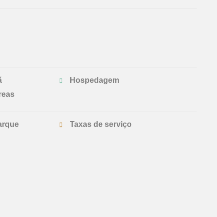
ã
Hospedagem
reas
arque
Taxas de serviço