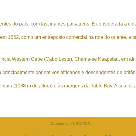
ntes do país, com fascinantes paisagens. É considerada a cida
m 1652, como um entreposto comercial na rota do oriente, a pr
província Western Cape (Cabo Leste). Chama-se Kaapstad, em afr
a principalmente por nativos africanos e descendentes de britâ
tain (1088 m de altura) e às margens da Table Bay. A sua loca
Categoria : TURÍSTICA