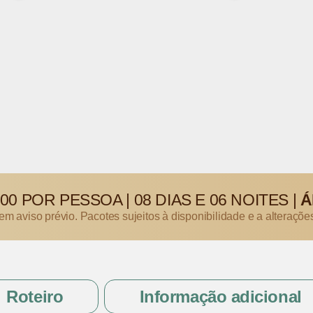
,00
POR PESSOA
|
08 DIAS E 06 NOITES
|
Á
sem aviso prévio. Pacotes sujeitos à disponibilidade e a alteraçõe
Roteiro
Informação adicional