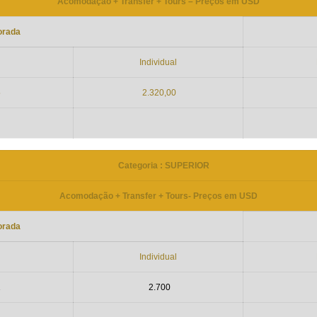
Acomodação + Transfer + Tours – Preços em USD
orada
Individual
5
2.320,00
Categoria : SUPERIOR
Acomodação + Transfer + Tours- Preços em USD
orada
Individual
1
2.700