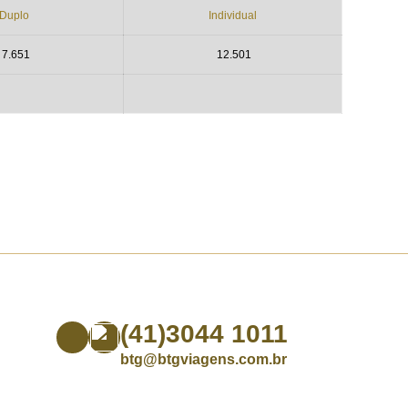
Duplo
Individual
7.651
12.501
(41)3044 1011
btg@btgviagens.com.br