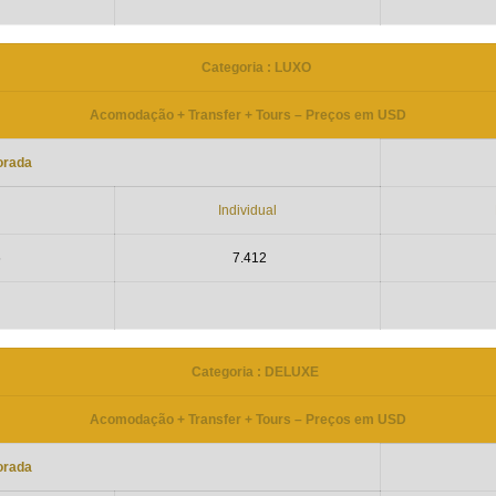
Categoria : LUXO
Acomodação + Transfer + Tours – Preços em USD
orada
Individual
6
7.412
Categoria : DELUXE
Acomodação + Transfer + Tours – Preços em USD
orada