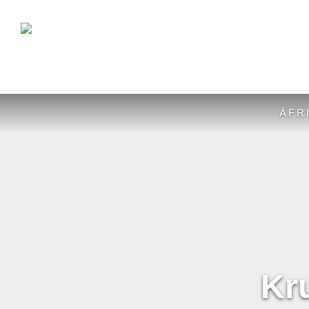
ÁFR
Kr