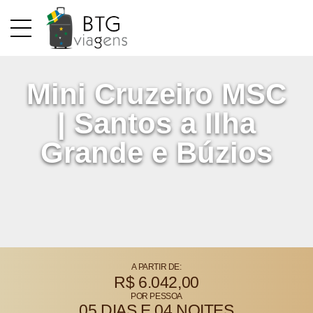
BRASIL
CRUZEIROS
MARÍTIMOS
Mini Cruzeiro MSC
| Santos a Ilha
Grande e Búzios
A PARTIR DE:
R$ 6.042,00
POR PESSOA
05 DIAS E 04 NOITES