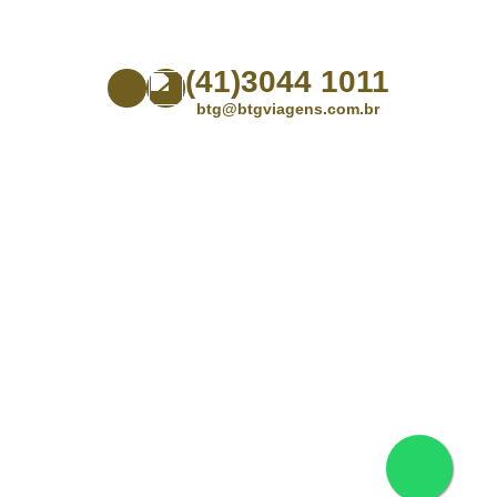
(41)3044 1011
btg@btgviagens.com.br
Rua Emiliano Perneta 288 Loja 02 – Shopping Green Tower
– CEP: 80.010-050 – Centro – Curitiba – Paraná