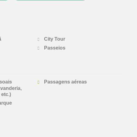
ã
City Tour
Passeios
soais
Passagens aéreas
avanderia,
 etc.)
arque