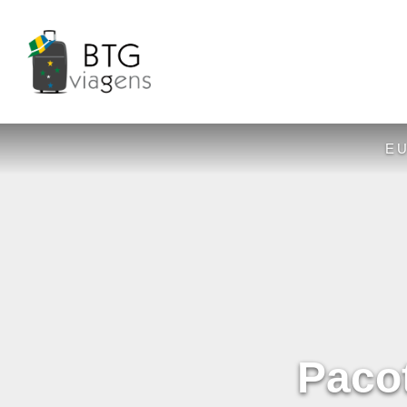
E
Paco