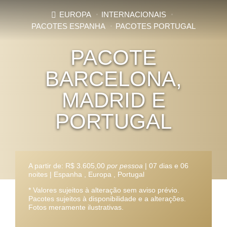
EUROPA
INTERNACIONAIS
PACOTES ESPANHA
PACOTES PORTUGAL
PACOTE
BARCELONA,
MADRID E
PORTUGAL
A partir de:
R$ 3.605,00
por pessoa
|
07 dias e 06
noites
|
Espanha , Europa , Portugal
* Valores sujeitos à alteração sem aviso prévio.
Pacotes sujeitos à disponibilidade e a alterações.
Fotos meramente ilustrativas.