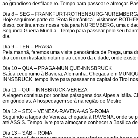
ao grandioso desfiladeiro. Tempo para passear e almoçar. 
Dia 8 – SEG – FRANKFURT-ROTHENBURG-NUREMBERG
Hoje seguimos parte da “Rota Romântica”, visitamos ROTHEM
disso, continuamos nossa rota para NUREMBERG, uma cidade ch
Segunda Guerra Mundial. Tempo para passear pelo seu bairro
dia.
Dia 9 – TER – PRAGA
Pela manhã, faremos uma visita panorâmica de Praga, uma das
dia com um traslado noturno ao centro da cidade, onde existem
Dia 10 – QUA – PRAGA-MUNIQUE-INNSBRUCK
Saída cedo rumo à Baviera, Alemanha. Chegada em MUNIQUE e 
INNSBRUCK, tempo livre para passear na capital do Tirol nos
Dia 11 – QUI – INNSBRUCK-VENEZA
A viagem continua por bonitas paisagens dos Alpes a Itália.
em gôndolas. A hospedagem será na região de Mestre.
Dia 12 – SEX – VENEZA-RAVENA-ASÍS-ROMA
Seguindo a lagoa de Veneza, chegada à RÁVENA, onde se pode
até ASSIS. Tempo livre para almoçar e conhecer a Basílica d
Dia 13 – SÁB – ROMA