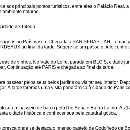
ca aos principais pontos turísticos, entre eles o Palácio Real
o ambiente noturno.
 cidade de Toledo.
paisagens no País Vasco. Chegada a SAN SEBASTIÁN. Tempo par
RDEAUX ao final da tarde. Sugere-se um passeio pelo centro 
rras de vinhos. No Vale do Loire, parada em BLOIS, cidade jun
ear. Continuação até PARIS e chegada ao final da tarde.
a passear pelos seus belos jardins ou visitar seu interior. De
çar. A tarde faremos uma visita panorâmica à cidade de Paris co
alizar um passeio de barco pelo Rio Sena e Bairro Latino. Às 
ta cidade histórica e conhecer sua bela catedral gótica.
resca onde se destaca o imenso castelo de Godofredo de Bo