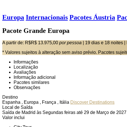
Europa
Internacionais
Pacotes Áustria
Pac
Pacote Grande Europa
A partir de:
R$R$ 13.975,00
por pessoa
|
19 dias e 18 noites
|
* Valores sujeitos à alteração sem aviso prévio. Pacotes sujei
Informações
Localização
Avaliações
Informação adicional
Pacotes similares
Observações
Destino
Espanha , Europa , França , Itália
Discover Destinations
Local de Saída
Saída de Madrid às Segundas feiras até 29 de Março de 2027
Valor inclui