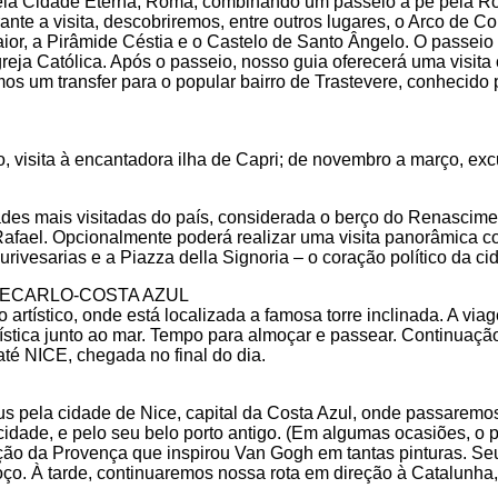
ela Cidade Eterna, Roma, combinando um passeio a pé pela R
ante a visita, descobriremos, entre outros lugares, o Arco de Co
or, a Pirâmide Céstia e o Castelo de Santo Ângelo. O passeio 
eja Católica. Após o passeio, nosso guia oferecerá uma visita
ímos um transfer para o popular bairro de Trastevere, conhecid
ro, visita à encantadora ilha de Capri; de novembro a março, e
s mais visitadas do país, considerada o berço do Renasciment
 Rafael. Opcionalmente poderá realizar uma visita panorâmica c
ivesarias e a Piazza della Signoria – o coração político da ci
NTECARLO-COSTA AZUL
artístico, onde está localizada a famosa torre inclinada. A vi
tica junto ao mar. Tempo para almoçar e passear. Continua
té NICE, chegada no final do dia.
us pela cidade de Nice, capital da Costa Azul, onde passarem
idade, e pelo seu belo porto antigo. (Em algumas ocasiões, o p
ção da Provença que inspirou Van Gogh em tantas pinturas. Se
oço. À tarde, continuaremos nossa rota em direção à Catalun