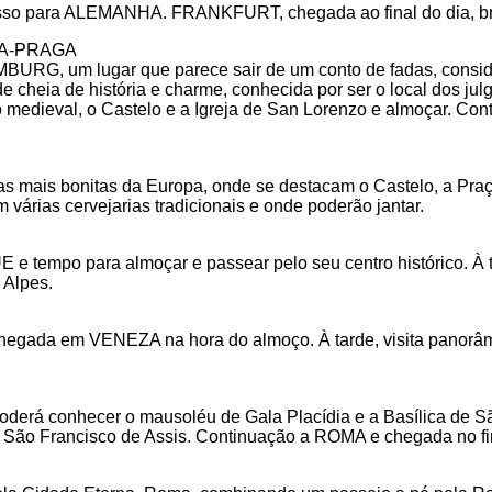
Passo para ALEMANHA. FRANKFURT, chegada ao final do dia, br
A-PRAGA
BURG, um lugar que parece sair de um conto de fadas, consid
eia de história e charme, conhecida por ser o local dos julg
 medieval, o Castelo e a Igreja de San Lorenzo e almoçar. Co
 mais bonitas da Europa, onde se destacam o Castelo, a Praça
 várias cervejarias tradicionais e onde poderão jantar.
tempo para almoçar e passear pelo seu centro histórico. À t
 Alpes.
 Chegada em VENEZA na hora do almoço. À tarde, visita panorâ
rá conhecer o mausoléu de Gala Placídia e a Basílica de São
e São Francisco de Assis. Continuação a ROMA e chegada no fin