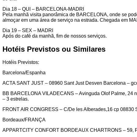
Dia 18 – QUI – BARCELONA-MADRI
Pela manhã visita panorâmica de BARCELONA, onde se poderá
almoçar em uma área de serviço na estrada. Chegada em MADR
Dia 19 – SEX – MADRI
Após do café da manhã, fim de nossos serviços.
Hotéis Previstos ou Similares
Hotéis Previstos:
Barcelona/Espanha
ACTA SANT JUST – 08960 Sant Just Desven Barcelona – gcc@
BB BARCELONA VILADECANS – Avinguda Olof Palme, 24 next t
– 3 estrelas.
FRONT AIR CONGRESS – C/De les Alberades,16 cp 08830 San
Bordeaux/FRANÇA
APPARTCITY CONFORT BORDEAUX CHARTRONS – 59, Rue Docte