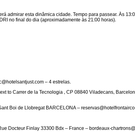
 admirar esta dinâmica cidade. Tempo para passear. Às 13:00
I no final do dia (aproximadamente às 21:00 horas).
hotelsantjust.com – 4 estrelas.
o Carrer de la Tecnologia , CP 08840 Viladecans, Barcelon
t Boi de Llobregat BARCELONA – reservas@hotelfrontaircong
ur Finlay 33300 Bdx – France – bordeaux-chartrons@appa