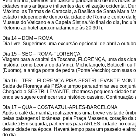
Pela manhã, faremos um passeio panorâmico de três horas p
cidades mais antigas e influentes da civilização ocidental. Dur
Máximo, as Termas de Caracala, a Basílica de Santa Maria Mai
estado independente dentro da cidade de Roma e centro da Igr
Museus do Vaticano e a Capela Sistina.No final do dia, inclu
Retorno ao hotel aproximadamente às 20:30 h.
Dia 14 – DOM – ROMA
Dia livre. Sugerimos uma excursão opcional: de abril a outub
Dia 15 – SEG – ROMA-FLORENÇA
Viagem para a capital da Toscana, FLORENÇA, uma das cidade
história, como Leonardo da Vinci, Michelangelo, Botticelli ou
(Duomo), a antiga ponte de pedra (Ponte Vecchio) com suas our
Dia 16 – TER – FLORENÇA-PISA-SESTRI LEVANTE-MO
Saída de Florença até PISA e tempo para admirar seu conjunto 
Chegada a SESTRI LEVANTE, charmosa pequena cidade turís
onde se sugere conhecer seu histórico cassino. Continuação a
Dia 17 – QUA – COSTA AZUL-ARLES-BARCELONA
Após o café da manhã, realizaremos uma breve visita de ônib
belas paisagens litorâneas, pela Praça Massena, coração da c
cidade.) Em seguida, partiremos para ARLES, cidade no cora
desta cidade na época. Haverá tempo para um passeio e alm
do dia.