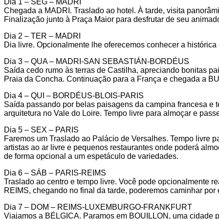
Dia 1 – SEG – MADRI
Chegada a MADRI. Traslado ao hotel. À tarde, visita panorâmi
Finalização junto à Praça Maior para desfrutar de seu animad
Dia 2 – TER – MADRI
Dia livre. Opcionalmente lhe oferecemos conhecer a histórica
Dia 3 – QUA – MADRI-SAN SEBASTIÁN-BORDÉUS
Saída cedo rumo às terras de Castilha, apreciando bonitas 
Praia da Concha. Continuação para a França e chegada a BU
Dia 4 – QUI – BORDÉUS-BLOIS-PARIS
Saída passando por belas paisagens da campina francesa e te
arquitetura no Vale do Loire. Tempo livre para almoçar e pass
Dia 5 – SEX – PARIS
Faremos um Traslado ao Palácio de Versalhes. Tempo livre par
artistas ao ar livre e pequenos restaurantes onde poderá almo
de forma opcional a um espetáculo de variedades.
Dia 6 – SÁB – PARIS-REIMS
Traslado ao centro e tempo livre. Você pode opcionalmente re
REIMS, chegando no final da tarde, poderemos caminhar por es
Dia 7 – DOM – REIMS-LUXEMBURGO-FRANKFURT
Viajamos a BÉLGICA. Paramos em BOUILLON, uma cidade pito