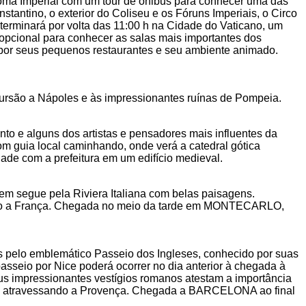
oma Imperial com um tour de ônibus para conhecer uma das
nstantino, o exterior do Coliseu e os Fóruns Imperiais, o Circo
terminará por volta das 11:00 h na Cidade do Vaticano, um
 opcional para conhecer as salas mais importantes dos
o por seus pequenos restaurantes e seu ambiente animado.
xcursão a Nápoles e às impressionantes ruínas de Pompeia.
o e alguns dos artistas e pensadores mais influentes da
om guia local caminhando, onde verá a catedral gótica
dade com a prefeitura em um edifício medieval.
agem segue pela Riviera Italiana com belas paisagens.
ção a França. Chegada no meio da tarde em MONTECARLO,
os pelo emblemático Passeio dos Ingleses, conhecido por suas
asseio por Nice poderá ocorrer no dia anterior à chegada à
us impressionantes vestígios romanos atestam a importância
ha, atravessando a Provença. Chegada a BARCELONA ao final