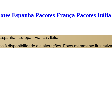
otes Espanha
Pacotes França
Pacotes Itália
Espanha , Europa , França , Itália
tos à disponibilidade e a alterações. Fotos meramente ilustrativa