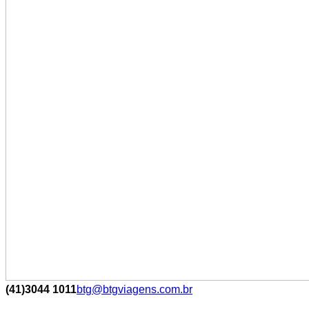
(41)3044 1011
btg@btgviagens.com.br