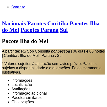
Contato
Nacionais
Pacotes Curitiba
Pacotes Ilha
do Mel
Pacotes Paraná
Sul
Pacote Ilha do Mel
A partir de:
R$ Sob Consulta
por pessoa
|
06 dias e 05 noites
|
Curitiba , Ilha do Mel , Paraná , Sul
* Valores sujeitos à alteração sem aviso prévio. Pacotes
sujeitos à disponibilidade e a alterações. Fotos meramente
ilustrativas.
Informações
Localização
Avaliações
Informação adicional
Pacotes similares
Observações