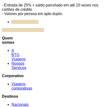
- Entrada de 25% + saldo parcelado em até 10 vezes nos
cartões de crédito
- Valores por pessoa em apto duplo.
BTG Operadora
QUERO ESSA VIAGEM!
Quem
somos
A
BTG
Viagens
Nossos
Serviços
Corporativo
Viagens
corporativas
Destinos
Nacionais