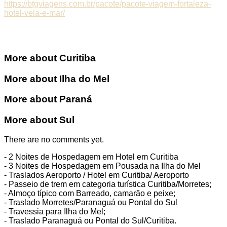
https://btgviagens.com.br/pacote/pacote-viagem-fortaleza-
hotel-vela-e-mar/
More about Curitiba
This page can't load Google Maps correctly.
More about Ilha do Mel
More about Paraná
OK
Do you own this website?
More about Sul
There are no comments yet.
- 2 Noites de Hospedagem em Hotel em Curitiba
- 3 Noites de Hospedagem em Pousada na Ilha do Mel
- Traslados Aeroporto / Hotel em Curitiba/ Aeroporto
- Passeio de trem em categoria turística Curitiba/Morretes;
- Almoço típico com Barreado, camarão e peixe;
- Traslado Morretes/Paranaguá ou Pontal do Sul
- Travessia para Ilha do Mel;
- Traslado Paranaguá ou Pontal do Sul/Curitiba.