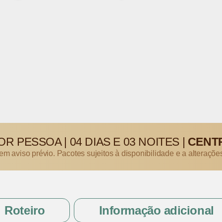
OR PESSOA
|
04 DIAS E 03 NOITES
|
CENT
sem aviso prévio. Pacotes sujeitos à disponibilidade e a alteraçõe
Roteiro
Informação adicional