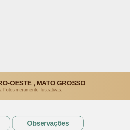
RO-OESTE , MATO GROSSO
s. Fotos meramente ilustrativas.
Observações