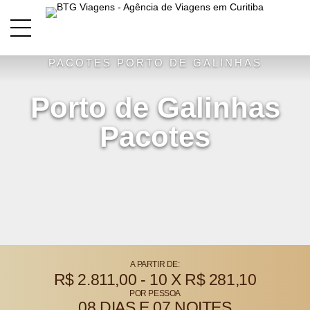
FERIADOS
NACIONAIS
NORDESTE
PACOTES NACIONAIS
PACOTES PERNAMBUCO
PACOTES PORTO DE GALINHAS
Porto de Galinhas
Pacotes
A PARTIR DE:
R$ 2.811,00 - 10 X R$ 281,10
POR PESSOA
08 DIAS E 07 NOITES