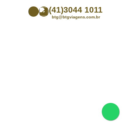
(41)3044 1011
btg@btgviagens.com.br
Rua Emiliano Perneta 288 Loja 02 – Shopping Green Tower
– CEP: 80.010-050 – Centro – Curitiba – Paraná
SEO por:
HK Agência