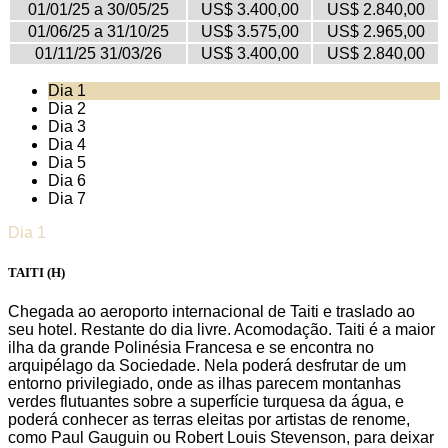
01/01/25 a 30/05/25
US$ 3.400,00
US$ 2.840,00
01/06/25 a 31/10/25
US$ 3.575,00
US$ 2.965,00
01/11/25 31/03/26
US$ 3.400,00
US$ 2.840,00
Dia 1
Dia 2
Dia 3
Dia 4
Dia 5
Dia 6
Dia 7
Dia 1
TAITI
(H)
Chegada ao aeroporto internacional de Taiti e traslado ao
seu hotel. Restante do dia livre. Acomodação. Taiti é a maior
ilha da grande Polinésia Francesa e se encontra no
arquipélago da Sociedade. Nela poderá desfrutar de um
entorno privilegiado, onde as ilhas parecem montanhas
verdes flutuantes sobre a superfície turquesa da água, e
poderá conhecer as terras eleitas por artistas de renome,
como Paul Gauguin ou Robert Louis Stevenson, para deixar