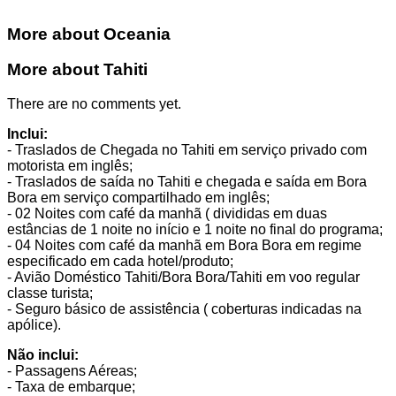
More about Oceania
This page can't load Google Maps correctly.
More about Tahiti
There are no comments yet.
OK
Do you own this website?
Inclui:
- Traslados de Chegada no Tahiti em serviço privado com
motorista em inglês;
- Traslados de saída no Tahiti e chegada e saída em Bora
Bora em serviço compartilhado em inglês;
- 02 Noites com café da manhã ( divididas em duas
estâncias de 1 noite no início e 1 noite no final do programa;
- 04 Noites com café da manhã em Bora Bora em regime
especificado em cada hotel/produto;
- Avião Doméstico Tahiti/Bora Bora/Tahiti em voo regular
classe turista;
- Seguro básico de assistência ( coberturas indicadas na
apólice).
Não inclui:
- Passagens Aéreas;
- Taxa de embarque;