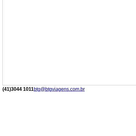
(41)3044 1011
btg@btgviagens.com.br