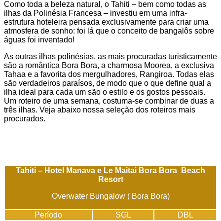
Como toda a beleza natural, o Tahiti – bem como todas as
ilhas da Polinésia Francesa – investiu em uma infra-
estrutura hoteleira pensada exclusivamente para criar uma
atmosfera de sonho: foi lá que o conceito de bangalôs sobre
águas foi inventado!
As outras ilhas polinésias, as mais procuradas turisticamente
são a romântica Bora Bora, a charmosa Moorea, a exclusiva
Tahaa e a favorita dos mergulhadores, Rangiroa. Todas elas
são verdadeiros paraísos, de modo que o que define qual a
ilha ideal para cada um são o estilo e os gostos pessoais.
Um roteiro de uma semana, costuma-se combinar de duas a
três ilhas. Veja abaixo nossa seleção dos roteiros mais
procurados.
Tahiti – Hotel Manava e Le Maitai Bora Bora Beach
Resort
Overwater Bungalow ( Bora Bora)
Período
SGL
DBL