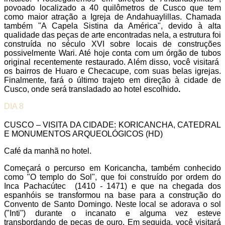
povoado localizado a 40 quilômetros de Cusco que tem
como maior atração a Igreja de Andahuaylillas. Chamada
também "A Capela Sistina da América", devido à alta
qualidade das peças de arte encontradas nela, a estrutura foi
construída no século XVI sobre locais de construções
possivelmente Wari. Até hoje conta com um órgão de tubos
original recentemente restaurado. Além disso, você visitará
os bairros de Huaro e Checacupe, com suas belas igrejas.
Finalmente, fará o último trajeto em direção à cidade de
Cusco, onde será transladado ao hotel escolhido
.
DIA 8
CUSCO – VISITA DA CIDADE: KORICANCHA, CATEDRAL
E MONUMENTOS ARQUEOLÓGICOS (HD)
Café da manhã no hotel.
Começará o percurso em Koricancha, também conhecido
como "O templo do Sol", que foi construído por ordem do
Inca Pachacútec (1410 - 1471) e que na chegada dos
espanhóis se transformou na base para a construção do
Convento de Santo Domingo. Neste local se adorava o sol
("Inti") durante o incanato e alguma vez esteve
transbordando de peças de ouro. Em seguida, você visitará