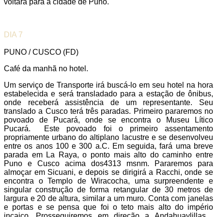
voltará para a cidade de Puno.
DIA 7
PUNO / CUSCO (FD)
Café da manhã no hotel.
Um serviço de Transporte irá buscá-lo em seu hotel na hora
estabelecida e será transladado para a estação de ônibus,
onde receberá assistência de um representante. Seu
translado a Cusco terá três paradas. Primeiro pararemos no
povoado de Pucará, onde se encontra o Museu Lítico
Pucará. Este povoado foi o primeiro assentamento
propriamente urbano do altiplano lacustre e se desenvolveu
entre os anos 100 e 300 a.C. Em seguida, fará uma breve
parada em La Raya, o ponto mais alto do caminho entre
Puno e Cusco acima dos4313 msnm. Pararemos para
almoçar em Sicuani, e depois se dirigirá a Racchi, onde se
encontra o Templo de Wiracocha, uma surpreendente e
singular construção de forma retangular de 30 metros de
largura e 20 de altura, similar a um muro. Conta com janelas
e portas e se pensa que foi o teto mais alto do império
incaico. Prosseguiremos em direção a Andahuaylillas ,