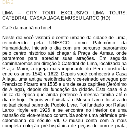
DIA 2
LIMA – CITY TOUR EXCLUSIVO LIMA TOURS:
CATEDRAL, CASA ALIAGA E MUSEU LARCO (HD)
Café da manhã no hotel.
Neste dia você visitará o centro urbano da cidade de Lima,
reconhecido pela UNESCO como Patrimônio da
Humanidade. Iniciará o dia com um percurso panorâmico
pelo centro histórico até chegar à Praça de Armas, onde
pararemos para apreciar suas atrações. Em seguida
caminharemos em direção à Catedral de Lima, localizada na
Praça Maior, a igreja mais importante do Peru construída
entre os anos 1542 e 1622. Depois você conhecerá a Casa
Aliaga, uma antiga residência do vice-reinado entregue por
Francisco Pizarro em 1535 a um de seus capitães (Jerónimo
de Aliaga), depois da fundação da cidade. Esta casa é a
única da época que ainda pertence à mesma família até o
dia de hoje. Depois você visitará o Museu Larco, localizado
no tradicional bairro de Pueblo Livre. Foi fundado por Rafael
Larco Hoyle em 1926 e se encontra no interior de uma
mansão do vice-reinado construída sobre uma pirâmide pré-
colombiana do século VII. O museu conta com a mais
completa coleção pré-hispânica de peças de ouro e prata,