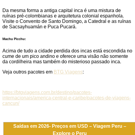
Da mesma forma a antiga capital inca é uma mistura de
ruínas pré-colombianas e arquitetura colonial espanhola.
Visite o Convento de Santo Domingo, a Catedral e as ruínas
de Sacsayhuamán e Puca Pucará.
Machu Picchu:
Acima de tudo a cidade perdida dos incas está escondida no
cume de um pico andino e oferece uma visão não somente
da cordilheira mas também do misterioso passado inca.
Veja outros pacotes em
BTG Viagens
:
https://btgviagens.com.br/destino/pacotes-
internacionais/america-central-e-caribe/pacotes-de-viagens-
cancun/
Saídas em 2026- Preços em USD – Viagem Peru –
Explore o Peru