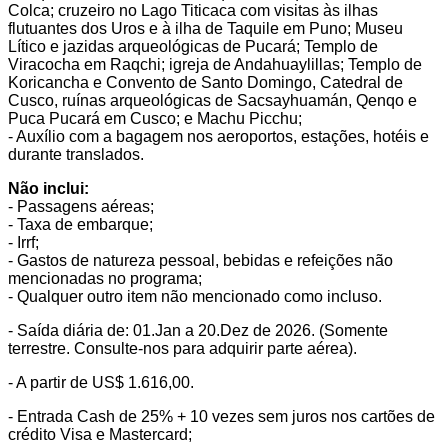
Colca; cruzeiro no Lago Titicaca com visitas às ilhas
flutuantes dos Uros e à ilha de Taquile em Puno; Museu
Lítico e jazidas arqueológicas de Pucará; Templo de
Viracocha em Raqchi; igreja de Andahuaylillas; Templo de
Koricancha e Convento de Santo Domingo, Catedral de
Cusco, ruínas arqueológicas de Sacsayhuamán, Qenqo e
Puca Pucará em Cusco; e Machu Picchu;
- Auxílio com a bagagem nos aeroportos, estações, hotéis e
durante translados.
Não inclui:
- Passagens aéreas;
- Taxa de embarque;
- Irrf;
- Gastos de natureza pessoal, bebidas e refeições não
mencionadas no programa;
- Qualquer outro item não mencionado como incluso.
- Saída diária de: 01.Jan a 20.Dez de 2026. (Somente
terrestre. Consulte-nos para adquirir parte aérea).
- A partir de US$ 1.616,00.
- Entrada Cash de 25% + 10 vezes sem juros nos cartões de
crédito Visa e Mastercard;