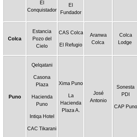
El
El
Conquistador
Fundador
Estancia
CAS Colca
Aranwa
Colca
Colca
Pozo del
Colca
Lodge
El Refugio
Cielo
Qelqatani
Casona
Xima Puno
Plaza
Sonesta
José
PDI
La
Puno
Hacienda
Antonio
Hacienda
Puno
CAP Pun
Plaza A.
Intiqa Hotel
CAC Tikarani