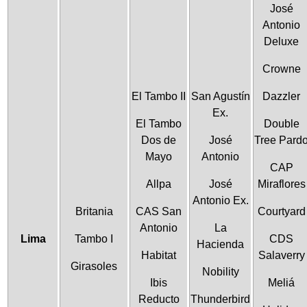
José
Antonio
Deluxe
Crowne
El Tambo II
San Agustín
Dazzler
Ex.
El Tambo
Double
Dos de
José
Tree Pard
Mayo
Antonio
CAP
Allpa
José
Miraflores
Antonio Ex.
Britania
CAS San
Courtyard
Antonio
La
Lima
Tambo I
CDS
Hacienda
Habitat
Salaverry
Girasoles
Nobility
Ibis
Meliá
Reducto
Thunderbird