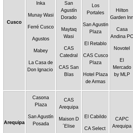
Inka
San
Los
Agustín
Hilton
Portales
Munay Wasi
Dorado
Garden In
Cusco
San Agustin
Ferré Cusco
Maytaq
Casa
Plaza
Wasi
Andina P
Agustos
El Retablo
CAS
Novotel
Mabey
Catedral
CAS Cusco
El
La Casa de
Plaza
CAS San
Mercado
Don Ignacio
Blas
Hotel Plaza
by MLP
de Armas
Casona
CAS
Plaza
Arequipa
San Agustín
El Cabildo
Maison D
CAPC
Arequipa
Posada
´Elise
Arequipa
CA Select