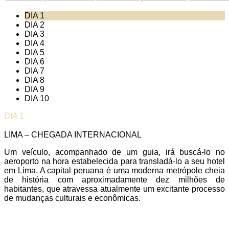
DIA 1
DIA 2
DIA 3
DIA 4
DIA 5
DIA 6
DIA 7
DIA 8
DIA 9
DIA 10
DIA 1
LIMA – CHEGADA INTERNACIONAL
Um veículo, acompanhado de um guia, irá buscá-lo no
aeroporto na hora estabelecida para transladá-lo a seu hotel
em Lima. A capital peruana é uma moderna metrópole cheia
de história com aproximadamente dez milhões de
habitantes, que atravessa atualmente um excitante processo
de mudanças culturais e econômicas.