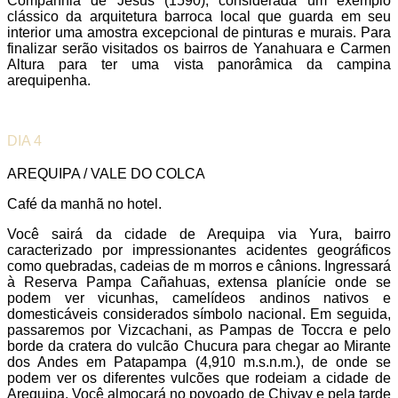
Companhia de Jesus (1590), considerada um exemplo
clássico da arquitetura barroca local que guarda em seu
interior uma amostra excepcional de pinturas e murais. Para
finalizar serão visitados os bairros de Yanahuara e Carmen
Altura para ter uma vista panorâmica da campina
arequipenha.
DIA 4
AREQUIPA / VALE DO COLCA
Café da manhã no hotel.
Você sairá da cidade de Arequipa via Yura, bairro
caracterizado por impressionantes acidentes geográficos
como quebradas, cadeias de m morros e cânions. Ingressará
à Reserva Pampa Cañahuas, extensa planície onde se
podem ver vicunhas, camelídeos andinos nativos e
domesticáveis considerados símbolo nacional. Em seguida,
passaremos por Vizcachani, as Pampas de Toccra e pelo
borde da cratera do vulcão Chucura para chegar ao Mirante
dos Andes em Patapampa (4,910 m.s.n.m.), de onde se
podem ver os diferentes vulcões que rodeiam a cidade de
Arequipa. Você almoçará no povoado de Chivay e pela tarde