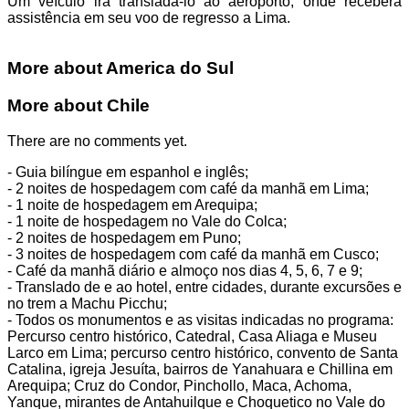
Um veículo irá transladá-lo ao aeroporto, onde receberá
assistência em seu voo de regresso a Lima.
More about America do Sul
This page can't load Google Maps correctly.
More about Chile
There are no comments yet.
OK
Do you own this website?
- Guia bilíngue em espanhol e inglês;
- 2 noites de hospedagem com café da manhã em Lima;
- 1 noite de hospedagem em Arequipa;
- 1 noite de hospedagem no Vale do Colca;
- 2 noites de hospedagem em Puno;
- 3 noites de hospedagem com café da manhã em Cusco;
- Café da manhã diário e almoço nos dias 4, 5, 6, 7 e 9;
- Translado de e ao hotel, entre cidades, durante excursões e
no trem a Machu Picchu;
- Todos os monumentos e as visitas indicadas no programa:
Percurso centro histórico, Catedral, Casa Aliaga e Museu
Larco em Lima; percurso centro histórico, convento de Santa
Catalina, igreja Jesuíta, bairros de Yanahuara e Chillina em
Arequipa; Cruz do Condor, Pinchollo, Maca, Achoma,
Yanque, mirantes de Antahuilque e Choquetico no Vale do