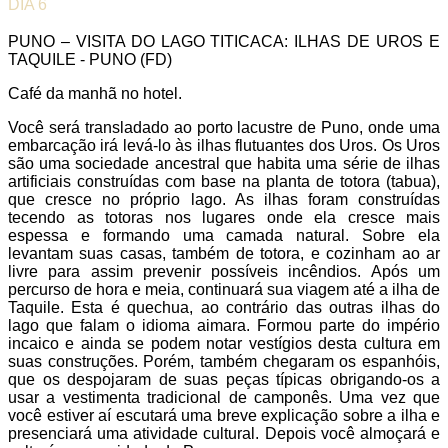
DIA 6
PUNO – VISITA DO LAGO TITICACA: ILHAS DE UROS E
TAQUILE - PUNO (FD)
Café da manhã no hotel.
Você será transladado ao porto lacustre de Puno, onde uma
embarcação irá levá-lo às ilhas flutuantes dos Uros. Os Uros
são uma sociedade ancestral que habita uma série de ilhas
artificiais construídas com base na planta de totora (tabua),
que cresce no próprio lago. As ilhas foram construídas
tecendo as totoras nos lugares onde ela cresce mais
espessa e formando uma camada natural. Sobre ela
levantam suas casas, também de totora, e cozinham ao ar
livre para assim prevenir possíveis incêndios. Após um
percurso de hora e meia, continuará sua viagem até a ilha de
Taquile. Esta é quechua, ao contrário das outras ilhas do
lago que falam o idioma aimara. Formou parte do império
incaico e ainda se podem notar vestígios desta cultura em
suas construções. Porém, também chegaram os espanhóis,
que os despojaram de suas peças típicas obrigando-os a
usar a vestimenta tradicional de camponês. Uma vez que
você estiver aí escutará uma breve explicação sobre a ilha e
presenciará uma atividade cultural. Depois você almoçará e