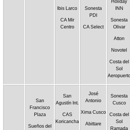
Holiday
Ibis Larco
Sonesta
INN
PDI
CA Mir
Sonesta
Centro
CA Select
Olivar
Atton
Novotel
Costa del
Sol
Aeropuert
José
San
Sonesta
San
Antonio
Agustín Int.
Cusco
Francisco
Xima Cusco
Plaza
CAS
Costa del
Koricancha
Sol
Abittare
Sueños del
Ramada