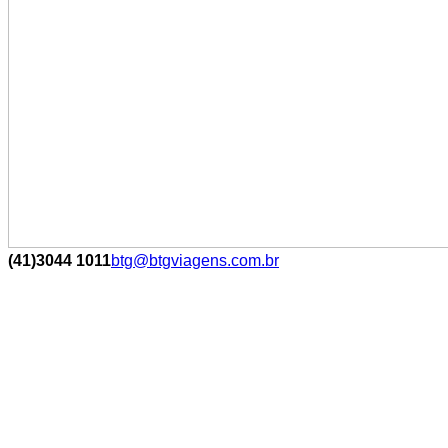
(41)3044 1011
btg@btgviagens.com.br