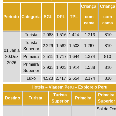
Criança
Crianç
Período
Categoria
SGL
DPL
TPL
com
com
cama
cama
Turista
2.088
1.516
1.424
1.213
810
Turista
2.229
1.582
1.503
1.267
810
Superior
01.Jan a
20.Dez
Primeira
2.515
1.717
1.644
1.374
810
2026
Primeira
2.933
1.923
1.914
1.538
810
Superior
Luxo
4.523
2.717
2.654
2.174
810
Hotéis – Viagem Peru – Explore o Peru
Turista
Primeira
Destino
Turista
Primeira
Superior
Superior
Sol de Or