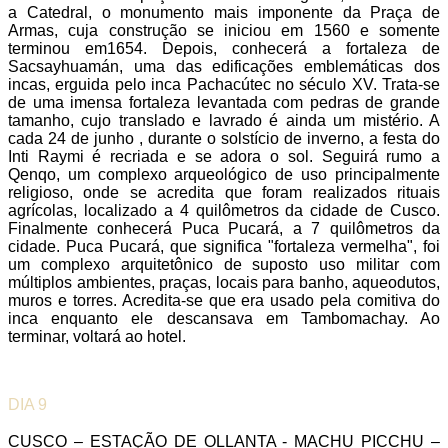
a Catedral, o monumento mais imponente da Praça de
Armas, cuja construção se iniciou em 1560 e somente
terminou em1654. Depois, conhecerá a fortaleza de
Sacsayhuamán, uma das edificações emblemáticas dos
incas, erguida pelo inca Pachacútec no século XV. Trata-se
de uma imensa fortaleza levantada com pedras de grande
tamanho, cujo translado e lavrado é ainda um mistério. A
cada 24 de junho , durante o solstício de inverno, a festa do
Inti Raymi é recriada e se adora o sol. Seguirá rumo a
Qenqo, um complexo arqueológico de uso principalmente
religioso, onde se acredita que foram realizados rituais
agrícolas, localizado a 4 quilômetros da cidade de Cusco.
Finalmente conhecerá Puca Pucará, a 7 quilômetros da
cidade. Puca Pucará, que significa "fortaleza vermelha", foi
um complexo arquitetônico de suposto uso militar com
múltiplos ambientes, praças, locais para banho, aqueodutos,
muros e torres. Acredita-se que era usado pela comitiva do
inca enquanto ele descansava em Tambomachay. Ao
terminar, voltará ao hotel.
DIA 9
CUSCO – ESTAÇÃO DE OLLANTA - MACHU PICCHU –