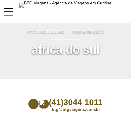
PACOTES DE LUXO
TRENS DE LUXO
africa do sul
(41)3044 1011
btg@btgviagens.com.br