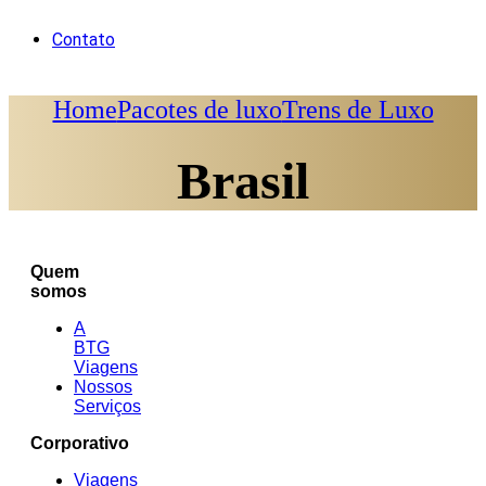
Contato
Home
Pacotes de luxo
Trens de Luxo
Brasil
Quem
somos
A
BTG
Viagens
Nossos
Serviços
Corporativo
Viagens