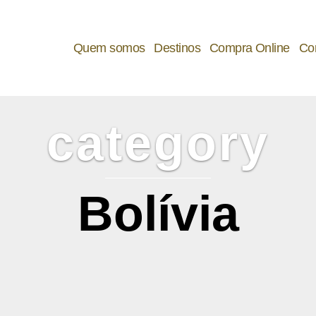
Q
uem somos
D
estinos
C
ompra Online
C
o
category
B
olívia