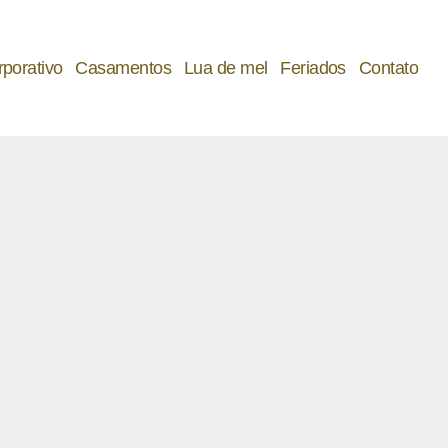
rporativo
C
asamentos
L
ua de mel
F
eriados
C
ontato