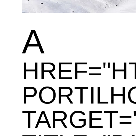
A
HREF="H
PORTILHO
TARGET=