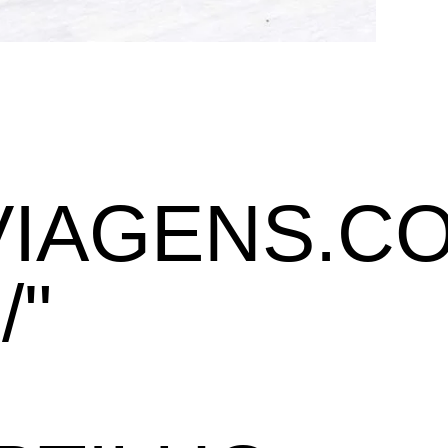
VIAGENS.C
/"