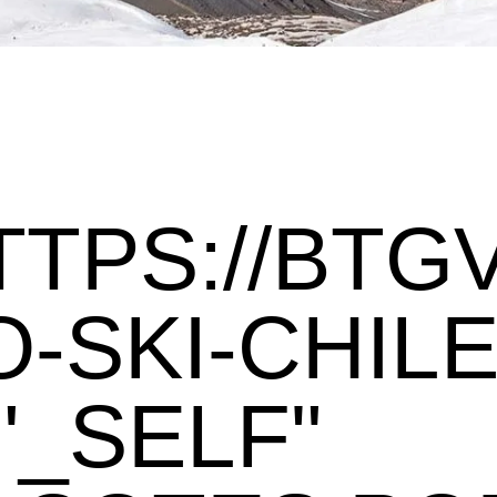
TTPS://BTG
-SKI-CHILE
"_SELF"