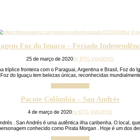
iagem Foz do Iguaçu – Feriado Independênc
25 de março de 2020
by BTG VIAGENS
tríplice fronteira com o Paraguai, Argentina e Brasil, Foz do
oz do Iguaçu tem belezas únicas, reconhecidas mundialmente, c
Continue reading
Pacote Colômbia – San Andrés
4 de março de 2020
by BTG VIAGENS
és . San Andrés é uma autêntica ilha caribenha. O local, qu
l personagem conhecido como Pirata Morgan . Hoje é um dos des
Continue reading