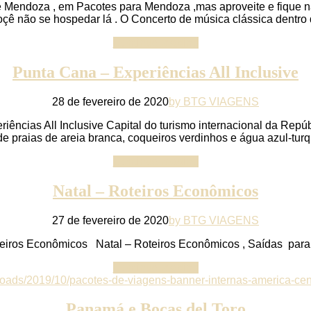
ndoza , em Pacotes para Mendoza ,mas aproveite e fique na
ê não se hospedar lá . O Concerto de música clássica dentro d
Continue reading
Punta Cana – Experiências All Inclusive
28 de fevereiro de 2020
by BTG VIAGENS
riências All Inclusive Capital do turismo internacional da Re
e praias de areia branca, coqueiros verdinhos e água azul-turqu
Continue reading
Natal – Roteiros Econômicos
27 de fevereiro de 2020
by BTG VIAGENS
teiros Econômicos Natal – Roteiros Econômicos , Saídas para
Continue reading
Panamá e Bocas del Toro