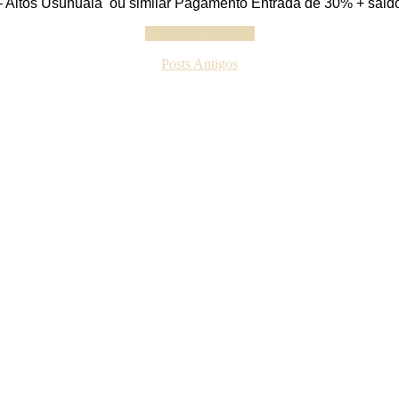
 – Altos Usuhuaia ou similar Pagamento Entrada de 30% + sal
Continue reading
Posts Antigos