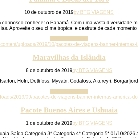
10 de outubro de 2019
by BTG VIAGENS
onnosco conhecer o Panamá. Com uma vasta diversidade multic
nias. Aproveite o seu clima tropical e desfrute de cada momento
Continue reading
Maravilhas da Islândia
8 de outubro de 2019
by BTG VIAGENS
lsarlon, Hofn, Dettifoss, Myvatn, Godafoss, Akureyri, Borgarfjordu
Continue reading
Pacote Buenos Aires e Ushuaia
1 de outubro de 2019
by BTG VIAGENS
ia Saída Categoria 3* Categoria 4* Categoria 5* 01/10/2026