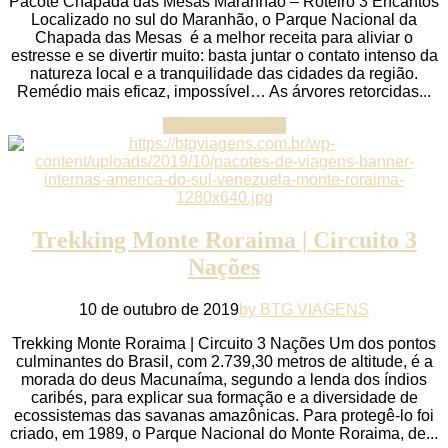
Pacote Chapada das Mesas Maranhão – Roteiro 3 Encantos
Localizado no sul do Maranhão, o Parque Nacional da
Chapada das Mesas é a melhor receita para aliviar o
estresse e se divertir muito: basta juntar o contato intenso da
natureza local e a tranquilidade das cidades da região.
Remédio mais eficaz, impossível… As árvores retorcidas...
Continue reading
Trekking Monte Roraima | Circuito 3
Nações
10 de outubro de 2019
by BTG VIAGENS
Trekking Monte Roraima | Circuito 3 Nações Um dos pontos
culminantes do Brasil, com 2.739,30 metros de altitude, é a
morada do deus Macunaíma, segundo a lenda dos índios
caribés, para explicar sua formação e a diversidade de
ecossistemas das savanas amazônicas. Para protegê-lo foi
criado, em 1989, o Parque Nacional do Monte Roraima, de...