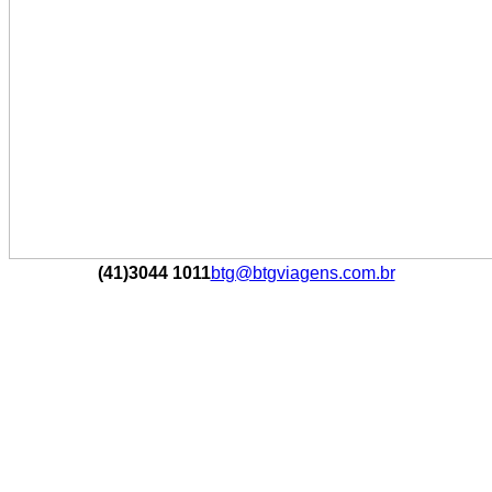
(41)3044 1011
btg@btgviagens.com.br