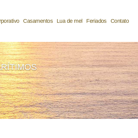
rporativo
C
asamentos
L
ua de mel
F
eriados
C
ontato
RÍTIMOS