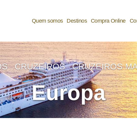
Q
uem somos
D
estinos
C
ompra Online
C
o
OS
CRUZEIROS
CRUZEIROS MA
E
uropa