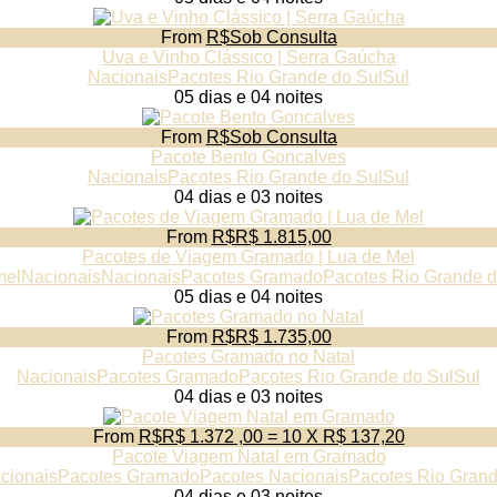
From
R$Sob Consulta
Uva e Vinho Clássico | Serra Gaúcha
Nacionais
Pacotes Rio Grande do Sul
Sul
05 dias e 04 noites
From
R$Sob Consulta
Pacote Bento Goncalves
Nacionais
Pacotes Rio Grande do Sul
Sul
04 dias e 03 noites
From
R$R$ 1.815,00
Pacotes de Viagem Gramado | Lua de Mel
mel
Nacionais
Nacionais
Pacotes Gramado
Pacotes Rio Grande d
05 dias e 04 noites
From
R$R$ 1.735,00
Pacotes Gramado no Natal
Nacionais
Pacotes Gramado
Pacotes Rio Grande do Sul
Sul
04 dias e 03 noites
From
R$R$ 1.372 ,00 = 10 X R$ 137,20
Pacote Viagem Natal em Gramado
cionais
Pacotes Gramado
Pacotes Nacionais
Pacotes Rio Grand
04 dias e 03 noites