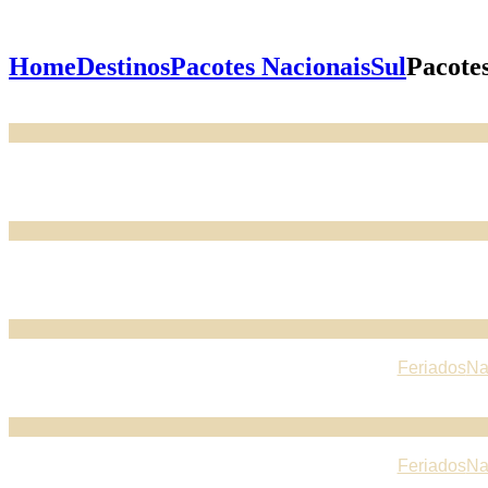
Home
Destinos
Pacotes Nacionais
Sul
Pacote
Feriados
Na
Feriados
Na