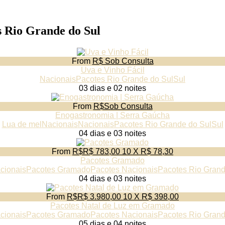
s Rio Grande do Sul
From
R$ Sob Consulta
Uva e Vinho Fácil
Nacionais
Pacotes Rio Grande do Sul
Sul
03 dias e 02 noites
From
R$Sob Consulta
Enogastronomia | Serra Gaúcha
Lua de mel
Nacionais
Nacionais
Pacotes Rio Grande do Sul
Sul
04 dias e 03 noites
From
R$R$ 783,00 10 X R$ 78,30
Pacotes Gramado
cionais
Pacotes Gramado
Pacotes Nacionais
Pacotes Rio Grand
04 dias e 03 noites
From
R$R$ 3.980,00 10 X R$ 398,00
Pacotes Natal de Luz em Gramado
cionais
Pacotes Gramado
Pacotes Nacionais
Pacotes Rio Grand
05 dias e 04 noites