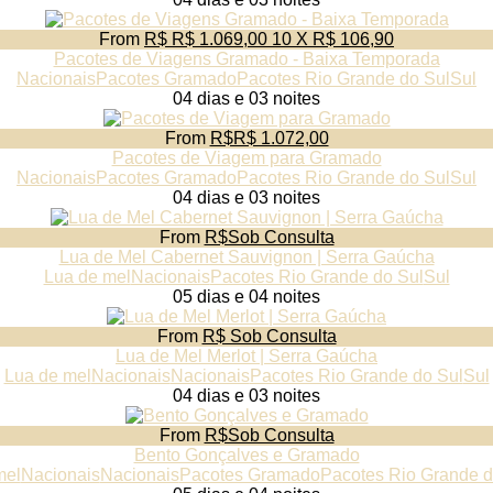
From
R$ R$ 1.069,00 10 X R$ 106,90
Pacotes de Viagens Gramado - Baixa Temporada
Nacionais
Pacotes Gramado
Pacotes Rio Grande do Sul
Sul
04 dias e 03 noites
From
R$R$ 1.072,00
Pacotes de Viagem para Gramado
Nacionais
Pacotes Gramado
Pacotes Rio Grande do Sul
Sul
04 dias e 03 noites
From
R$Sob Consulta
Lua de Mel Cabernet Sauvignon | Serra Gaúcha
Lua de mel
Nacionais
Pacotes Rio Grande do Sul
Sul
05 dias e 04 noites
From
R$ Sob Consulta
Lua de Mel Merlot | Serra Gaúcha
Lua de mel
Nacionais
Nacionais
Pacotes Rio Grande do Sul
Sul
04 dias e 03 noites
From
R$Sob Consulta
Bento Gonçalves e Gramado
mel
Nacionais
Nacionais
Pacotes Gramado
Pacotes Rio Grande d