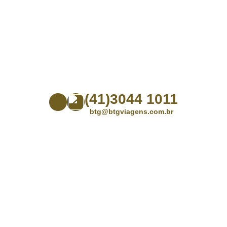
(41)3044 1011
btg@btgviagens.com.br